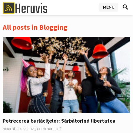
MENU
All posts in Blogging
Petrecerea burlăcițelor: Sărbătorind libertatea
noiembrie 27, 2023
comments off