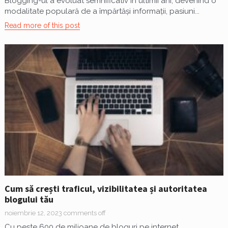
Blogging-ul a evoluat semnificativ în ultimii ani, devenind o
modalitate populară de a împărtăși informații, pasiuni...
Read more of this post
Cum să crești traficul, vizibilitatea și autoritatea
blogului tău
noiembrie 12, 2023
comments off
Cu peste 600 de milioane de bloguri pe internet,