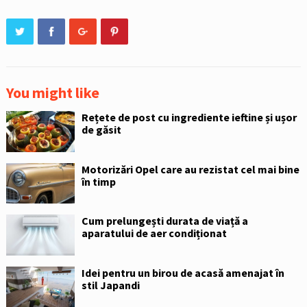
You might like
Rețete de post cu ingrediente ieftine și ușor
de găsit
Motorizări Opel care au rezistat cel mai bine
în timp
Cum prelungești durata de viață a
aparatului de aer condiționat
Idei pentru un birou de acasă amenajat în
stil Japandi