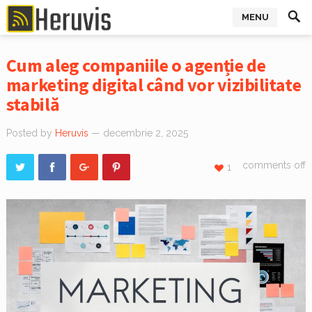
MENU
Cum aleg companiile o agenție de
marketing digital când vor vizibilitate
stabilă
Posted by
Heruvis
— decembrie 2, 2025
comments off
1