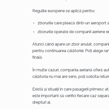
Regulile europene se aplică pentru:
zborurile care pleacă dintr-un aeroport 
zborurile operate de companii aeriene e
Atunci când apare un zbor anulat, compania t
pentru continuarea călătoriei. Poți alege ra
finală.
În multe cazuri, compania aeriană oferă au
călătoria nu mai are sens, poți solicita retu
Există și situații în care pasagerii primesc
este important să verifici fiecare caz separa
drepturi ai.