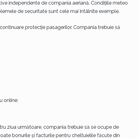
otive independente de compania aeriană. Condițiile meteo
roblemele de securitate sunt cele mai întâlnite exemple.
în continuare protecție pasagerilor. Compania trebuie să
u online;
tru ziua următoare, compania trebuie să se ocupe de
oate bonurile și facturile pentru cheltuielile făcute din