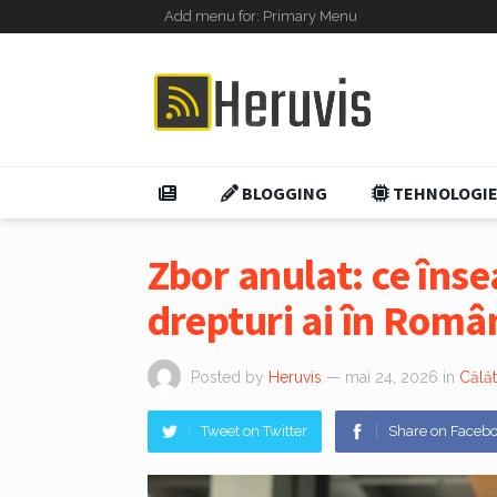
Add menu for: Primary Menu
BLOGGING
TEHNOLOGI
Zbor anulat: ce îns
drepturi ai în Româ
Posted by
Heruvis
— mai 24, 2026
in
Călăt
Tweet on Twitter
Share on Faceb