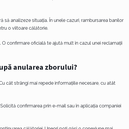
 să analizeze situația. În unele cazuri, rambursarea banilor
ru o viitoare călătorie.
s. O confirmare oficială te ajută mult în cazul unei reclamații
după anularea zborului?
u cât strângi mai repede informațiile necesare, cu atât
i. Solicită confirmarea prin e-mail sau în aplicația companiei
continuarea călătoriei. Uneori poți găsi o conexiune mai