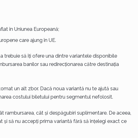
aflat în Uniunea Europeană;
uropene care ajung în UE.
rebuie să îți ofere una dintre variantele disponibile
mbursarea banilor sau redirecționarea către destinația
tomat un alt zbor. Dacă noua variantă nu te ajută sau
rnarea costului biletului pentru segmentul nefolosit.
 atât rambursarea, cât și despăgubiri suplimentare. De aceea,
t și să nu accepți prima variantă fără să înțelegi exact ce