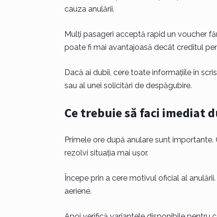
cauza anulării.
Mulți pasageri acceptă rapid un voucher fără
poate fi mai avantajoasă decât creditul pent
Dacă ai dubii, cere toate informațiile în scri
sau al unei solicitări de despăgubire.
Ce trebuie să faci imediat 
Primele ore după anulare sunt importante. C
rezolvi situația mai ușor.
Începe prin a cere motivul oficial al anulări
aeriene.
Apoi verifică variantele disponibile pentru 