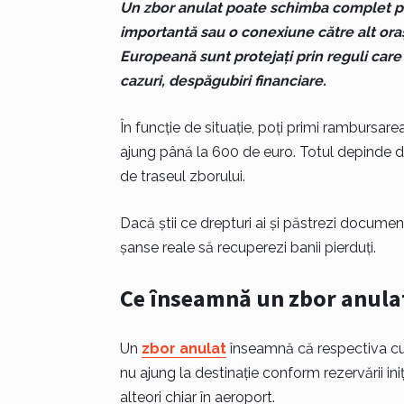
Un zbor anulat poate schimba complet plan
importantă sau o conexiune către alt oraș
Europeană sunt protejați prin reguli care 
cazuri, despăgubiri financiare.
În funcție de situație, poți primi rambursar
ajung până la 600 de euro. Totul depinde de
de traseul zborului.
Dacă știi ce drepturi ai și păstrezi docume
șanse reale să recuperezi banii pierduți.
Ce înseamnă un zbor anulat 
Un
zbor anulat
înseamnă că respectiva cur
nu ajung la destinație conform rezervării ini
alteori chiar în aeroport.