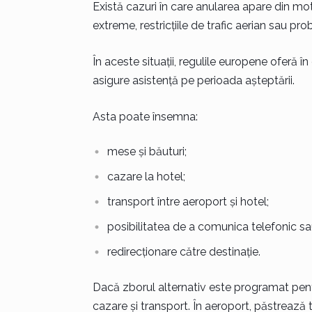
Există cazuri în care anularea apare din m
extreme, restricțiile de trafic aerian sau p
În aceste situații, regulile europene oferă 
asigure asistență pe perioada așteptării.
Asta poate însemna:
mese și băuturi;
cazare la hotel;
transport între aeroport și hotel;
posibilitatea de a comunica telefonic sa
redirecționare către destinație.
Dacă zborul alternativ este programat pen
cazare și transport. În aeroport, păstrează t