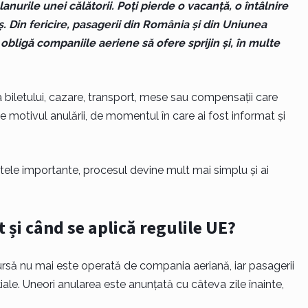
urile unei călătorii. Poți pierde o vacanță, o întâlnire
. Din fericire, pasagerii din România și din Uniunea
obligă companiile aeriene să ofere sprijin și, în multe
ea biletului, cazare, transport, mese sau compensații care
 motivul anulării, de momentul în care ai fost informat și
ntele importante, procesul devine mult mai simplu și ai
și când se aplică regulile UE?
să nu mai este operată de compania aeriană, iar pasagerii
țiale. Uneori anularea este anunțată cu câteva zile înainte,