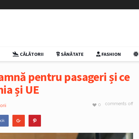
E
CĂLĂTORII
SĂNĂTATE
FASHION
eamnă pentru pasageri și ce
nia și UE
comments off
0
orii
ook