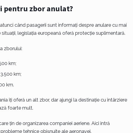
i pentru zbor anulat?
atunci când pasagerii sunt informați despre anulare cu mai
e situații, legislația europeană oferă protecție suplimentară.
a zborului:
.500 km;
 3.500 km;
500 km.
a îți oferă un alt zbor, dar ajungi la destinație cu întârziere
ază foarte mult.
are țin de organizarea companiei aeriene. Aici intră
au probleme tehnice obișnuite ale aeronavei.