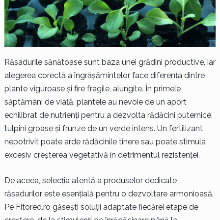
Răsadurile sănătoase sunt baza unei grădini productive, iar
alegerea corectă a îngrășămintelor face diferența dintre
plante viguroase și fire fragile, alungite. În primele
săptămâni de viață, plantele au nevoie de un aport
echilibrat de nutrienți pentru a dezvolta rădăcini puternice,
tulpini groase și frunze de un verde intens. Un fertilizant
nepotrivit poate arde rădăcinile tinere sau poate stimula
excesiv creșterea vegetativă în detrimentul rezistenței.
De aceea, selecția atentă a produselor dedicate
răsadurilor este esențială pentru o dezvoltare armonioasă.
Pe Fitored.ro găsești soluții adaptate fiecărei etape de