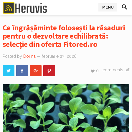
MENU
Ce îngrășăminte folosești la răsaduri
pentru o dezvoltare echilibrată:
selecție din oferta Fitored.ro
Posted by
Dorina
— februarie 23, 2026
comments off
0