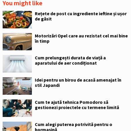
You might like
Rețete de post cu ingrediente ieftine și ușor
de găsit
Motorizări Opel care au rezistat cel mai bine
în timp
Cum prelungești durata de viață a
aparatului de aer condiționat
Idei pentru un birou de acasă amenajat în
stil Japandi
Cum te ajută tehnica Pomodoro să
gestionezi proiectele cu termene limită
Cum alegi puterea potrivită pentru o
bormașină