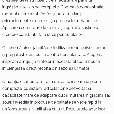
creștere, de la stimulenți de înrădăcinare până la
îngrășăminte lichide complete. Contează concentrația,
raportul dintre azot, fosfor și potasiu, dar și
microelementele care susțin procesele metabolice.
Aplicarea corectă, în doze mici și regulate, susține o
creștere constantă fără stres pentru plante.
O schemă bine gândită de fertilizare reduce riscul de boli
și pregătește răsadurile pentru transplantare. Alegerea
inspirată a îngrășămintelor în această etapă timpurie
influențează direct recolta din sezonul următor.
O nutriție echilibrată în faza de răsad înseamnă plante
compacte, cu sistem radicular bine dezvoltat și
capacitate mare de adaptare după mutarea în grădină sau
solar. Investiția în produse de calitate se vede rapid în
uniformitatea și vitalitatea culturii. Rezultatele apar încă