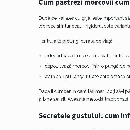
Cum păstrezi morcovii cump
După ce i-ai ales cu grijă, este important să
loc rece și întunecat. Frigiderul este varian
Pentru a le prelungi durata de viață:
îndepărtează frunzele imediat, pentru c
depozitează morcovii într-o pungă de hâr
evită să-i pui lângă fructe care emană e
Dacă îi cumperi în cantități mari, poți să-i pă
și bine aerisit. Această metodă tradițională
Secretele gustului: cum inf