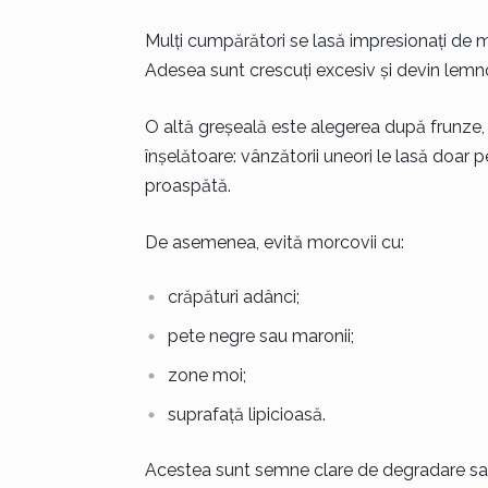
Mulți cumpărători se lasă impresionați de m
Adesea sunt crescuți excesiv și devin lemno
O altă greșeală este alegerea după frunze, f
înșelătoare: vânzătorii uneori le lasă doar 
proaspătă.
De asemenea, evită morcovii cu:
crăpături adânci;
pete negre sau maronii;
zone moi;
suprafață lipicioasă.
Acestea sunt semne clare de degradare sa