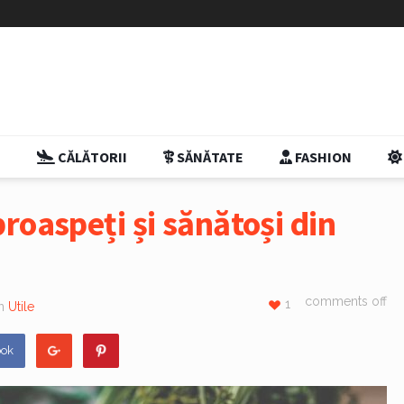
E
CĂLĂTORII
SĂNĂTATE
FASHION
roaspeți și sănătoși din
comments off
1
in
Utile
ook