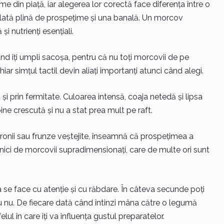
e din piață, iar alegerea lor corectă face diferența între o
alată plină de prospețime și una banală. Un morcov
i nutrienți esențiali.
 când îți umpli sacoșa, pentru că nu toți morcovii de pe
hiar simțul tactil devin aliați importanți atunci când alegi.
i prin fermitate. Culoarea intensă, coaja netedă și lipsa
ne crescută și nu a stat prea mult pe raft.
onii sau frunze veștejite, înseamnă că prospețimea a
t nici de morcovii supradimensionați, care de multe ori sunt
ea se face cu atenție și cu răbdare. În câteva secunde poți
 nu. De fiecare dată când întinzi mâna către o legumă
elul în care îți va influența gustul preparatelor.