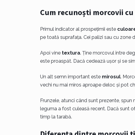
Cum recunoști morcovii cu
Primul indicator al prospețimii este
culoar
pe toată suprafața. Cei palizi sau cu zone 
Apoi vine
textura
. Ține morcovul între deg
este proaspăt. Dacă cedează ușor și se simte
Un alt semn important este
mirosul
. Morc
vechi nu mai miros aproape deloc și pot ch
Frunzele, atunci când sunt prezente, spun mu
leguma a fost culeasă recent. Dacă sunt of
timp la tarabă.
Diferența dintre morcovii ti