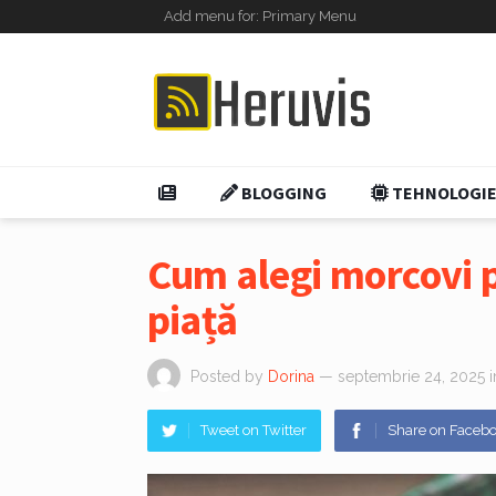
Add menu for: Primary Menu
BLOGGING
TEHNOLOGI
Cum alegi morcovi p
piață
Posted by
Dorina
— septembrie 24, 2025
Tweet on Twitter
Share on Faceb