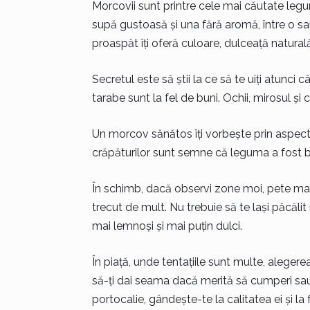
Morcovii sunt printre cele mai căutate legum
supă gustoasă și una fără aromă, între o s
proaspăt îți oferă culoare, dulceață naturală ș
Secretul este să știi la ce să te uiți atunci
tarabe sunt la fel de buni. Ochii, mirosul și c
Un morcov sănătos îți vorbește prin aspect ș
crăpăturilor sunt semne că leguma a fost bi
În schimb, dacă observi zone moi, pete mar
trecut de mult. Nu trebuie să te lași păcăli
mai lemnoși și mai puțin dulci.
În piață, unde tentațiile sunt multe, aleger
să-ți dai seama dacă merită să cumperi sau
portocalie, gândește-te la calitatea ei și la f