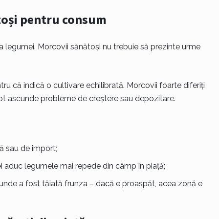
toși pentru consum
 legumei. Morcovii sănătoși nu trebuie să prezinte urme
u că indică o cultivare echilibrată. Morcovii foarte diferiți
pot ascunde probleme de creștere sau depozitare.
ă sau de import;
cei aduc legumele mai repede din câmp în piață;
 unde a fost tăiată frunza – dacă e proaspăt, acea zonă e