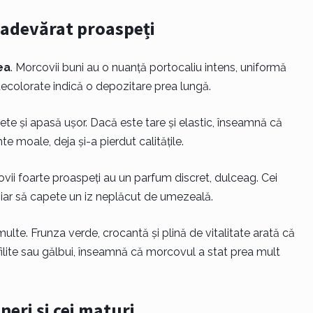
 adevărat proaspeți
ea
. Morcovii buni au o nuanță portocaliu intens, uniformă
decolorate indică o depozitare prea lungă.
ete și apasă ușor. Dacă este tare și elastic, înseamnă că
 moale, deja și-a pierdut calitățile.
ovii foarte proaspeți au un parfum discret, dulceag. Cei
iar să capete un iz neplăcut de umezeală.
lte. Frunza verde, crocantă și plină de vitalitate arată că
ilite sau gălbui, înseamnă că morcovul a stat prea mult
neri și cei maturi