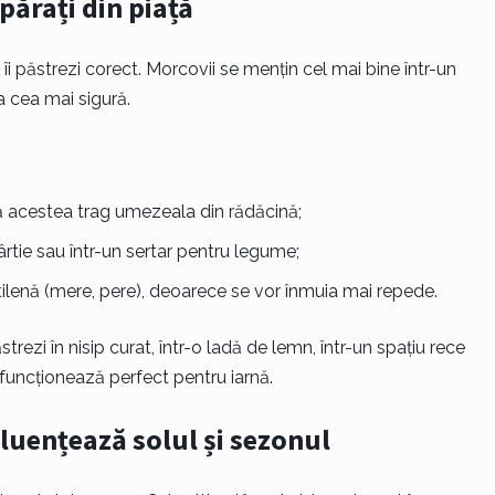
ărați din piață
 îi păstrezi corect. Morcovii se mențin cel mai bine într-un
ta cea mai sigură.
ă acestea trag umezeala din rădăcină;
tie sau într-un sertar pentru legume;
tilenă (mere, pere), deoarece se vor înmuia mai repede.
strezi în nisip curat, într-o ladă de lemn, într-un spațiu rece
 funcționează perfect pentru iarnă.
luențează solul și sezonul