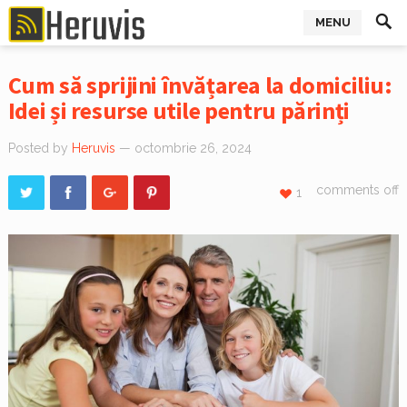
MENU
Cum să sprijini învățarea la domiciliu:
Idei și resurse utile pentru părinți
Posted by
Heruvis
— octombrie 26, 2024
comments off
1