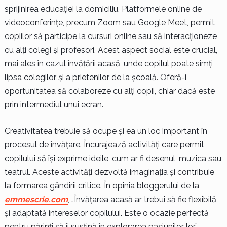
sprijinirea educației la domiciliu. Platformele online de
videoconferințe, precum Zoom sau Google Meet, permit
copiilor să participe la cursuri online sau să interacționeze
cu alți colegi și profesori. Acest aspect social este crucial,
mai ales în cazul învățării acasă, unde copilul poate simți
lipsa colegilor și a prietenilor de la școală. Oferă-i
oportunitatea să colaboreze cu alți copii, chiar dacă este
prin intermediul unui ecran.
Creativitatea trebuie să ocupe și ea un loc important în
procesul de învățare. Încurajează activități care permit
copilului să își exprime ideile, cum ar fi desenul, muzica sau
teatrul. Aceste activități dezvoltă imaginația și contribuie
la formarea gândirii critice. În opinia bloggerului de la
emmescrie.com
, „Învățarea acasă ar trebui să fie flexibilă
și adaptată intereselor copilului. Este o ocazie perfectă
pentru părinți să îi susțină în explorarea pasiunilor lor.”