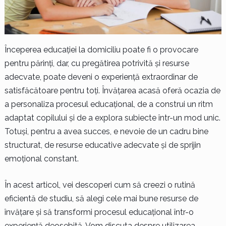
Începerea educației la domiciliu poate fi o provocare
pentru părinți, dar, cu pregătirea potrivită și resurse
adecvate, poate deveni o experiență extraordinar de
satisfăcătoare pentru toți. Învățarea acasă oferă ocazia de
a personaliza procesul educațional, de a construi un ritm
adaptat copilului și de a explora subiecte într-un mod unic.
Totuși, pentru a avea succes, e nevoie de un cadru bine
structurat, de resurse educative adecvate și de sprijin
emoțional constant.
În acest articol, vei descoperi cum să creezi o rutină
eficientă de studiu, să alegi cele mai bune resurse de
învățare și să transformi procesul educațional într-o
experiență deosebită. Vom discuta despre utilizarea