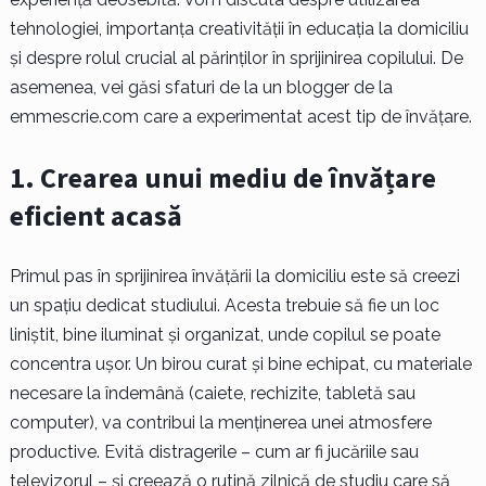
tehnologiei, importanța creativității în educația la domiciliu
și despre rolul crucial al părinților în sprijinirea copilului. De
asemenea, vei găsi sfaturi de la un blogger de la
emmescrie.com care a experimentat acest tip de învățare.
1. Crearea unui mediu de învățare
eficient acasă
Primul pas în sprijinirea învățării la domiciliu este să creezi
un spațiu dedicat studiului. Acesta trebuie să fie un loc
liniștit, bine iluminat și organizat, unde copilul se poate
concentra ușor. Un birou curat și bine echipat, cu materiale
necesare la îndemână (caiete, rechizite, tabletă sau
computer), va contribui la menținerea unei atmosfere
productive. Evită distragerile – cum ar fi jucăriile sau
televizorul – și creează o rutină zilnică de studiu care să