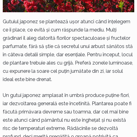
Gutuiul japonez se plantează ușor atunci când înțelegem
ce îi place, ce evită și cum răspunde la mediu. Mulți
grădinari îl aleg datorită florilor spectaculoase și fructelor
parfumate, fără să știe că secretul unui arbust sănătos stă
în câteva detalii simple, dar esențiale. Pentru început, locul
de plantare trebuie ales cu grijă. Preferă zonele luminoase,
cu expunere la soare cel puțin jumătate din zi, iar solul
ideal este bine drenat.
Un gutui japonez amplasat în umbră produce puține flori,
iar dezvoltarea generală este încetinită. Plantarea poate fi
făcută primăvara devreme sau toamna, dar cel mai bine
este atunci când pământul nu este înghețat și nu există
risc de temperaturi extreme. Rădăcinile se dezvoltă
profund, deci merită pregătită o groapă potrivită ca