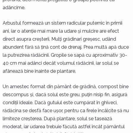
adâncime.
Arbustul formează un sistem radicular puternic în primii
ani, iar o atenție mai mare la udare și mulcire are efect
direct asupra creșterii. Mulți grădinari greșesc, udând
abundent fără să țină cont de drenaj. Prea multă apă duce
la putrezirea rădăcinii. Gropile se sapă cu aproximativ 30-
40 cm mai adânci decât volumul rădăcinii, iar solul se
afânează bine înainte de plantare.
Un amestec format din pământ de grădină, compost bine
descompus și, dacă solul este greu, puțin nisip fin, asigură
condiții ideale. Dacă gutuiul este cumpărat în ghiveci,
rădăcina se desfă face ușor, pentru ca firele încâlcite să nu
limiteze creșterea. După plantare, solul se tasează
moderat, iar udarea trebuie făcută astfel încât pământul