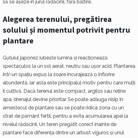
să se așeze în jurul rădăcinii, fără băltire.
Alegerea terenului, pregătirea
solului și momentul potrivit pentru
plantare
Gutuiul japonez iubește lumina și reacționează
spectaculos la un sol aerat, neutru sau ușor acid. Plantarea
într-un spațiu expus la soare încurajează o înflorire
abundentă, iar asta este principalul motiv pentru care mulți
îl cultivă. Dacă terenul este compact, argilos sau reține
apa, drenajul devine prioritar. Se poate adăuga nisip în
amestecul de plantare sau se poate ridica zona cu un
strat de pământ fertil, pentru a evita acumularea apei la
nivelul rădăcinii. Un teren pregătit corect înainte de
plantare face diferența dintre un arbust viguros și unul