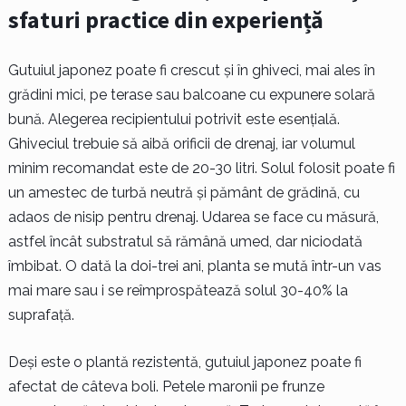
sfaturi practice din experiență
Gutuiul japonez poate fi crescut și în ghiveci, mai ales în
grădini mici, pe terase sau balcoane cu expunere solară
bună. Alegerea recipientului potrivit este esențială.
Ghiveciul trebuie să aibă orificii de drenaj, iar volumul
minim recomandat este de 20-30 litri. Solul folosit poate fi
un amestec de turbă neutră și pământ de grădină, cu
adaos de nisip pentru drenaj. Udarea se face cu măsură,
astfel încât substratul să rămână umed, dar niciodată
îmbibat. O dată la doi-trei ani, planta se mută într-un vas
mai mare sau i se reîmprospătează solul 30-40% la
suprafață.
Deși este o plantă rezistentă, gutuiul japonez poate fi
afectat de câteva boli. Petele maronii pe frunze