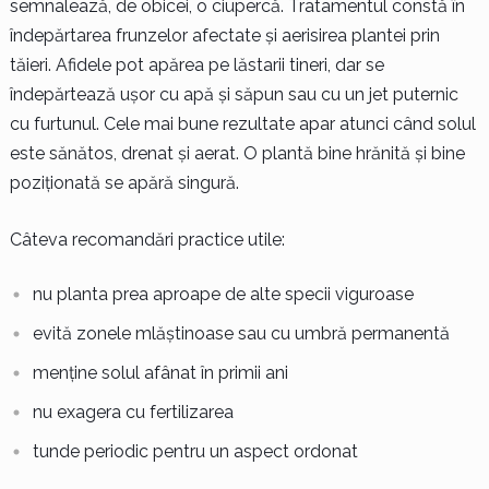
semnalează, de obicei, o ciupercă. Tratamentul constă în
îndepărtarea frunzelor afectate și aerisirea plantei prin
tăieri. Afidele pot apărea pe lăstarii tineri, dar se
îndepărtează ușor cu apă și săpun sau cu un jet puternic
cu furtunul. Cele mai bune rezultate apar atunci când solul
este sănătos, drenat și aerat. O plantă bine hrănită și bine
poziționată se apără singură.
Câteva recomandări practice utile:
nu planta prea aproape de alte specii viguroase
evită zonele mlăștinoase sau cu umbră permanentă
menține solul afânat în primii ani
nu exagera cu fertilizarea
tunde periodic pentru un aspect ordonat