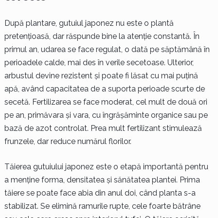
După plantare, gutuiul japonez nu este o plantă
pretențioasă, dar răspunde bine la atenție constantă. În
primul an, udarea se face regulat, o dată pe săptămână în
perioadele calde, mai des în verile secetoase. Ulterior,
arbustul devine rezistent și poate fi lăsat cu mai puțină
apă, având capacitatea de a suporta perioade scurte de
secetă. Fertilizarea se face moderat, cel mult de două ori
pe an, primăvara și vara, cu îngrășăminte organice sau pe
bază de azot controlat. Prea mult fertilizant stimulează
frunzele, dar reduce numărul florilor.
Tăierea gutuiului japonez este o etapă importantă pentru
a menține forma, densitatea și sănătatea plantei. Prima
tăiere se poate face abia din anul doi, când planta s-a
stabilizat. Se elimină ramurile rupte, cele foarte bătrâne