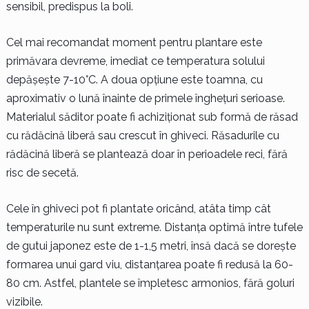
sensibil, predispus la boli.
Cel mai recomandat moment pentru plantare este
primăvara devreme, imediat ce temperatura solului
depășește 7-10°C. A doua opțiune este toamna, cu
aproximativ o lună înainte de primele înghețuri serioase.
Materialul săditor poate fi achiziționat sub formă de răsad
cu rădăcină liberă sau crescut în ghiveci. Răsadurile cu
rădăcină liberă se plantează doar în perioadele reci, fără
risc de secetă.
Cele în ghiveci pot fi plantate oricând, atâta timp cât
temperaturile nu sunt extreme. Distanța optimă între tufele
de gutui japonez este de 1-1,5 metri, însă dacă se dorește
formarea unui gard viu, distanțarea poate fi redusă la 60-
80 cm. Astfel, plantele se împletesc armonios, fără goluri
vizibile.