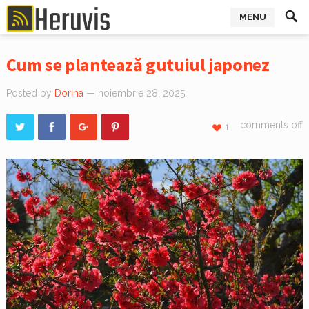
MENU
Cum se plantează gutuiul japonez
Posted by
Dorina
— noiembrie 28, 2025
comments off
1