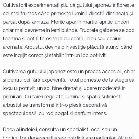
Cultivatorii experimentați știu că gutuiul japonez înflorește
cel mai frumos când primește lumină directă dimineața și
parțial după-amiaza. Florile apar în martie-aprilie, uneori
chiar mai devreme în ierni blânde. Fructele galbene se coc
toamna și pot fi folosite la dulceață, jeleu sau ceaiuri
aromate. Arbustul devine o investiție plăcută atunci când
este îngrijit corect și stabilit într-un loc potrivit.
Cultivarea gutuiului japonez este un proces accesibil, chiar
și pentru cei fără experiență. Totul pornește de la alegerea
locului potrivit, un sol bine drenat și udare moderată în
primii ani. Cu tăieri regulate, lumină și spațiu suficient,
arbustul se transformă într-o piesă decorativă
spectaculoasă, cu rod bogat și parfum intens.
Dacă ai îndoieli, consultă un specialist local sau un
horticultor, deoarece fiecare grădină are particularitățile ei.