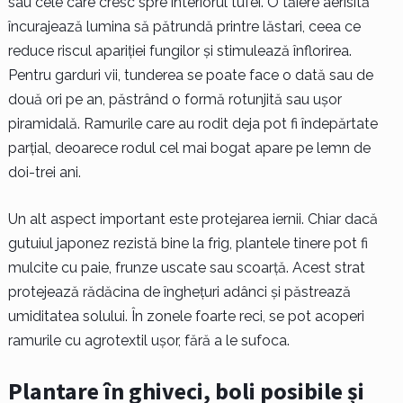
sau cele care cresc spre interiorul tufei. O tăiere aerisită
încurajează lumina să pătrundă printre lăstari, ceea ce
reduce riscul apariției fungilor și stimulează înflorirea.
Pentru garduri vii, tunderea se poate face o dată sau de
două ori pe an, păstrând o formă rotunjită sau ușor
piramidală. Ramurile care au rodit deja pot fi îndepărtate
parțial, deoarece rodul cel mai bogat apare pe lemn de
doi-trei ani.
Un alt aspect important este protejarea iernii. Chiar dacă
gutuiul japonez rezistă bine la frig, plantele tinere pot fi
mulcite cu paie, frunze uscate sau scoarță. Acest strat
protejează rădăcina de înghețuri adânci și păstrează
umiditatea solului. În zonele foarte reci, se pot acoperi
ramurile cu agrotextil ușor, fără a le sufoca.
Plantare în ghiveci, boli posibile și