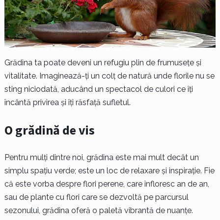
Grădina ta poate deveni un refugiu plin de frumusețe și
vitalitate. Imaginează-ți un colț de natură unde florile nu se
sting niciodată, aducând un spectacol de culori ce îți
încântă privirea și îți răsfață sufletul.
O grădină de vis
Pentru mulți dintre noi, grădina este mai mult decât un
simplu spațiu verde; este un loc de relaxare și inspirație. Fie
că este vorba despre flori perene, care înfloresc an de an,
sau de plante cu flori care se dezvoltă pe parcursul
sezonului, grădina oferă o paletă vibrantă de nuanțe.