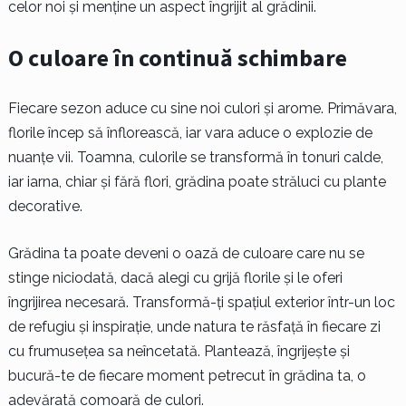
celor noi și menține un aspect îngrijit al grădinii.
O culoare în continuă schimbare
Fiecare sezon aduce cu sine noi culori și arome. Primăvara,
florile încep să înflorească, iar vara aduce o explozie de
nuanțe vii. Toamna, culorile se transformă în tonuri calde,
iar iarna, chiar și fără flori, grădina poate străluci cu plante
decorative.
Grădina ta poate deveni o oază de culoare care nu se
stinge niciodată, dacă alegi cu grijă florile și le oferi
îngrijirea necesară. Transformă-ți spațiul exterior într-un loc
de refugiu și inspirație, unde natura te răsfață în fiecare zi
cu frumusețea sa neîncetată. Plantează, îngrijeşte și
bucură-te de fiecare moment petrecut în grădina ta, o
adevărată comoară de culori.