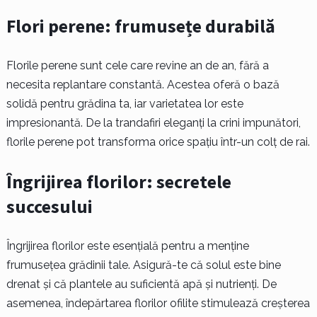
Flori perene: frumusețe durabilă
Florile perene sunt cele care revine an de an, fără a
necesita replantare constantă. Acestea oferă o bază
solidă pentru grădina ta, iar varietatea lor este
impresionantă. De la trandafiri eleganți la crini impunători,
florile perene pot transforma orice spațiu într-un colț de rai.
Îngrijirea florilor: secretele
succesului
Îngrijirea florilor este esențială pentru a menține
frumusețea grădinii tale. Asigură-te că solul este bine
drenat și că plantele au suficientă apă și nutrienți. De
asemenea, îndepărtarea florilor ofilite stimulează creșterea