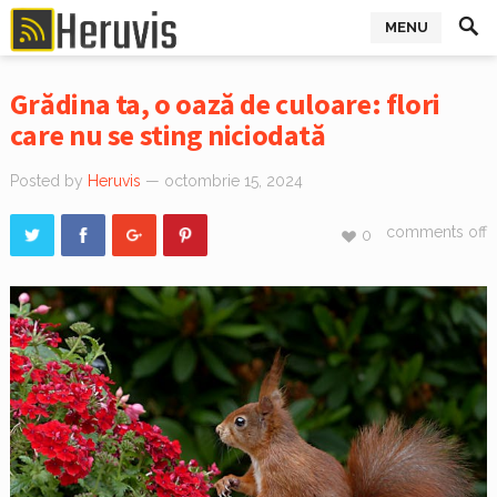
MENU
Grădina ta, o oază de culoare: flori
care nu se sting niciodată
Posted by
Heruvis
— octombrie 15, 2024
comments off
0