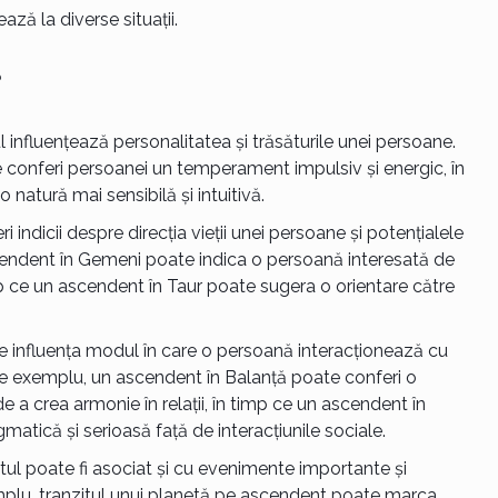
ză la diverse situații.
?
influențează personalitatea și trăsăturile unei persoane.
conferi persoanei un temperament impulsiv și energic, în
natură mai sensibilă și intuitivă.
indicii despre direcția vieții unei persoane și potențialele
cendent în Gemeni poate indica o persoană interesată de
 ce un ascendent în Taur poate sugera o orientare către
influența modul în care o persoană interacționează cu
 De exemplu, un ascendent în Balanță poate conferi o
de a crea armonie în relații, în timp ce un ascendent în
atică și serioasă față de interacțiunile sociale.
l poate fi asociat și cu evenimente importante și
emplu, tranzitul unui planetă pe ascendent poate marca