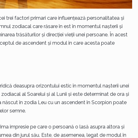
ei trei factori primari care influențează personalitatea și
emnul zodiacal care răsare în est în momentul nașterii și
area trăsăturilor și direcției vieții unei persoane. În acest
nceptul de ascendent și modul în care acesta poate
idică deasupra orizontului estic în momentul nașterii unei
odiacal al Soarelui și al Lunii și este determinat de ora și
eva născut în zodia Leu cu un ascendent în Scorpion poate
belor semne.
rima impresie pe care o persoană o lasă asupra altora și
umea din jurul său. Este, de asemenea, legat de modul în