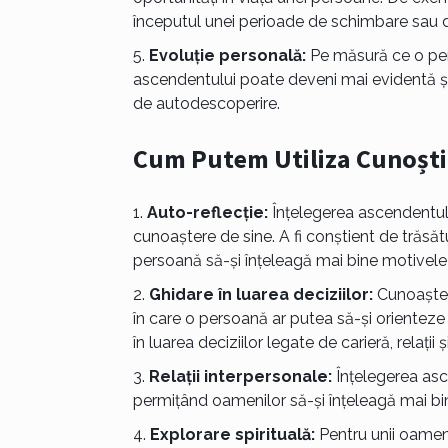
începutul unei perioade de schimbare sau de
Evoluție personală:
Pe măsură ce o pers
ascendentului poate deveni mai evidentă și 
de autodescoperire.
Cum Putem Utiliza Cunoști
Auto-reflecție:
Înțelegerea ascendentului
cunoaștere de sine. A fi conștient de trăsăt
persoană să-și înțeleagă mai bine motivele și
Ghidare în luarea deciziilor:
Cunoaștere
în care o persoană ar putea să-și orienteze v
în luarea deciziilor legate de carieră, relații 
Relații interpersonale:
Înțelegerea asce
permițând oamenilor să-și înțeleagă mai bine
Explorare spirituală:
Pentru unii oameni