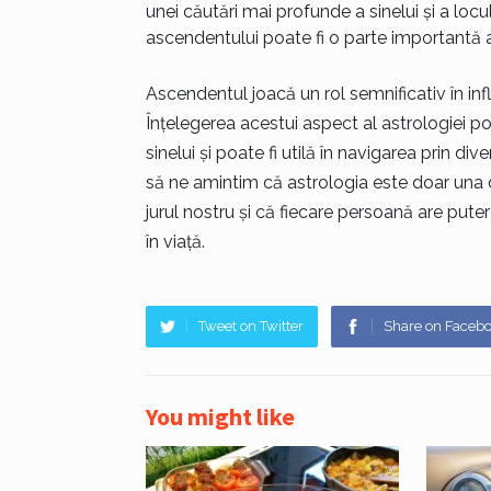
unei căutări mai profunde a sinelui și a locul
ascendentului poate fi o parte importantă a c
Ascendentul joacă un rol semnificativ în influ
Înțelegerea acestui aspect al astrologiei 
sinelui și poate fi utilă în navigarea prin di
să ne amintim că astrologia este doar una d
jurul nostru și că fiecare persoană are puter
în viață.
Tweet on Twitter
Share on Faceb
You might like