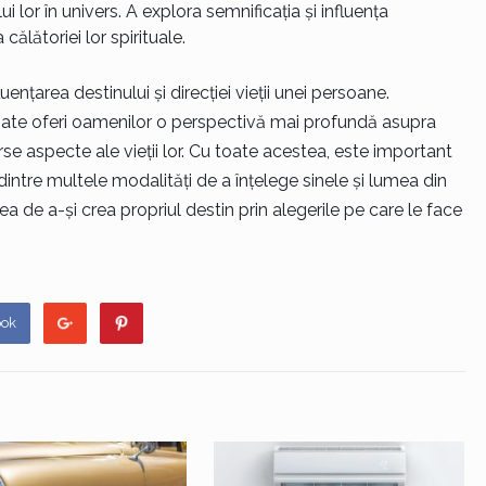
ui lor în univers. A explora semnificația și influența
ălătoriei lor spirituale.
ențarea destinului și direcției vieții unei persoane.
poate oferi oamenilor o perspectivă mai profundă asupra
verse aspecte ale vieții lor. Cu toate acestea, este important
intre multele modalități de a înțelege sinele și lumea din
ea de a-și crea propriul destin prin alegerile pe care le face
ook