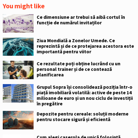
You might like
Ce dimensiune ar trebui să aibă cortul în
funcție de numărul invitaților
Ziua Mondială a Zonelor Umede. Ce
reprezintă și de ce protejarea acestora este
importantă pentru viitor
Ce rezultate poți obține lucrând cu un
personal trainer și de ce contează
planificarea
Grupul Sopra își consolidează poziția într-o
piață imobiliară volatilă: active de peste 14
milioane de euro și un nou ciclu de investiții
în pregătire
Depozite pentru cereale: soluții moderne
pentru stocare sigură și eficientă
Cum alegi caserola de unică folosință