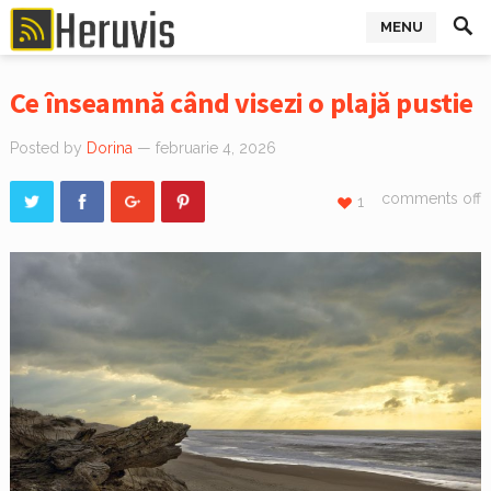
MENU
Ce înseamnă când visezi o plajă pustie
Posted by
Dorina
— februarie 4, 2026
comments off
1