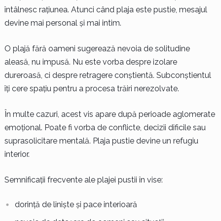
întâlnesc rațiunea. Atunci când plaja este pustie, mesajul
devine mai personal și mai intim.
O plajă fără oameni sugerează nevoia de solitudine
aleasă, nu impusă. Nu este vorba despre izolare
dureroasă, ci despre retragere conștientă. Subconștientul
îți cere spațiu pentru a procesa trăiri nerezolvate.
În multe cazuri, acest vis apare după perioade aglomerate
emoțional. Poate fi vorba de conflicte, decizii dificile sau
suprasolicitare mentală. Plaja pustie devine un refugiu
interior.
Semnificații frecvente ale plajei pustii în vise:
dorință de liniște și pace interioară