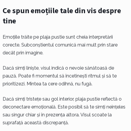
Ce spun emoțiile tale din vis despre
tine
Emoțiile trăite pe plaja pustie sunt cheia interpretării
corecte. Subconștientul comunică mai mult prin stare
decât prin imagine.
Dacă simți liniște, visul indică o nevoie sănătoasă de
pauză. Poate fi momentul să încetinești ritmul și să te
prioritizezi. Mintea ta cere odihnă, nu fugă.
Dacă simți tristețe sau gol interior, plaja pustie reflectă o
deconectare emoțională. Este posibil să te simți neînțeles
sau singur chiar și în prezența altora. Visul scoate la
suprafață această discrepanță.