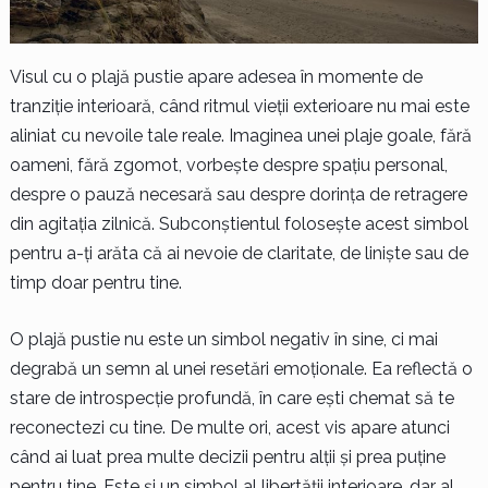
Visul cu o plajă pustie apare adesea în momente de
tranziție interioară, când ritmul vieții exterioare nu mai este
aliniat cu nevoile tale reale. Imaginea unei plaje goale, fără
oameni, fără zgomot, vorbește despre spațiu personal,
despre o pauză necesară sau despre dorința de retragere
din agitația zilnică. Subconștientul folosește acest simbol
pentru a-ți arăta că ai nevoie de claritate, de liniște sau de
timp doar pentru tine.
O plajă pustie nu este un simbol negativ în sine, ci mai
degrabă un semn al unei resetări emoționale. Ea reflectă o
stare de introspecție profundă, în care ești chemat să te
reconectezi cu tine. De multe ori, acest vis apare atunci
când ai luat prea multe decizii pentru alții și prea puține
pentru tine. Este și un simbol al libertății interioare, dar al