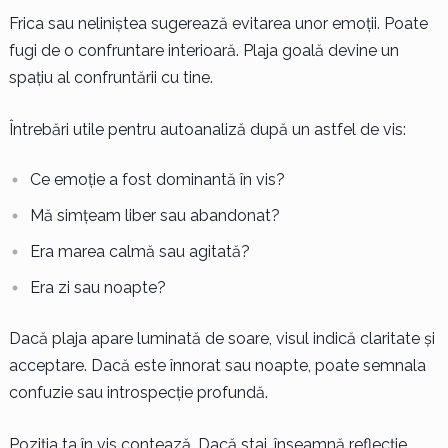
Frica sau neliniștea sugerează evitarea unor emoții. Poate
fugi de o confruntare interioară. Plaja goală devine un
spațiu al confruntării cu tine.
Întrebări utile pentru autoanaliză după un astfel de vis:
Ce emoție a fost dominantă în vis?
Mă simțeam liber sau abandonat?
Era marea calmă sau agitată?
Era zi sau noapte?
Dacă plaja apare luminată de soare, visul indică claritate și
acceptare. Dacă este înnorat sau noapte, poate semnala
confuzie sau introspecție profundă.
Poziția ta în vis contează. Dacă stai, înseamnă reflecție.