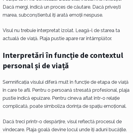
Dacă mergi, indică un proces de căutare. Dacă privești
marea, subconștientul îți arată emoții nespuse.
Visul nu trebuie interpretat izolat. Leagă-l de starea ta
actuală de viață. Plaja pustie apare rar întâmplător.
Interpretări în funcție de contextul
personal și de viață
Semnificația visului diferă mult în funcție de etapa de viață
în care te afli. Pentru o persoană stresată profesional, plaja
pustie indică epuizare. Pentru cineva aflat într-o relație
complicată, poate simboliza dorința de spațiu emoțional.
Dacă treci printr-o despărțire, visul reflectă procesul de
vindecare. Plaja goală devine locul unde îți aduni bucățile.