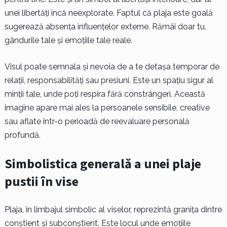
unei libertăți încă neexplorate. Faptul că plaja este goală
sugerează absența influențelor externe. Rămâi doar tu,
gândurile tale și emoțiile tale reale.
Visul poate semnala și nevoia de a te detașa temporar de
relații, responsabilități sau presiuni. Este un spațiu sigur al
minții tale, unde poți respira fără constrângeri. Această
imagine apare mai ales la persoanele sensibile, creative
sau aflate într-o perioadă de reevaluare personală
profundă.
Simbolistica generală a unei plaje
pustii în vise
Plaja, în limbajul simbolic al viselor, reprezintă granița dintre
conștient și subconștient. Este locul unde emoțiile