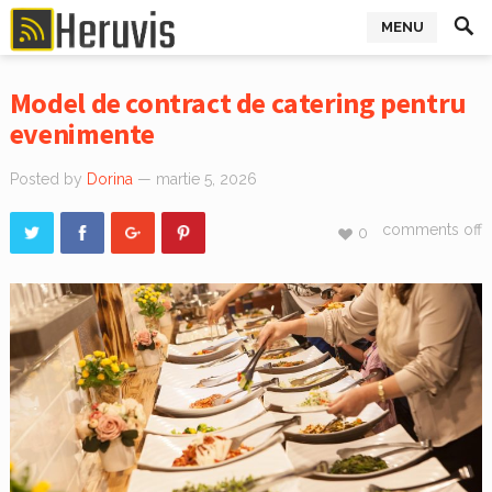
MENU
Model de contract de catering pentru
evenimente
Posted by
Dorina
— martie 5, 2026
comments off
0